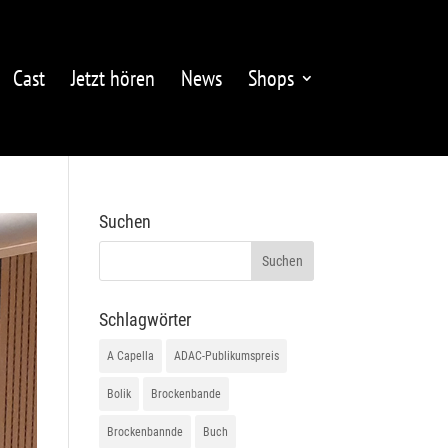
Cast
Jetzt hören
News
Shops
Suchen
Schlagwörter
A Capella
ADAC-Publikumspreis
Bolik
Brockenbande
Brockenbannde
Buch