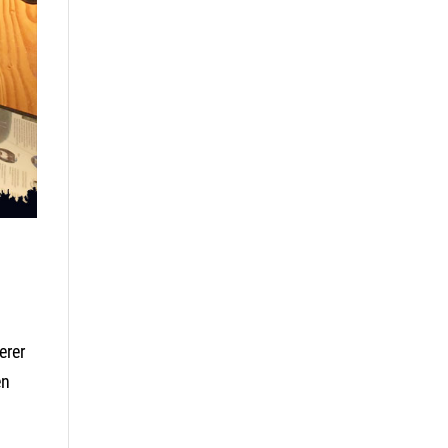
erer
en