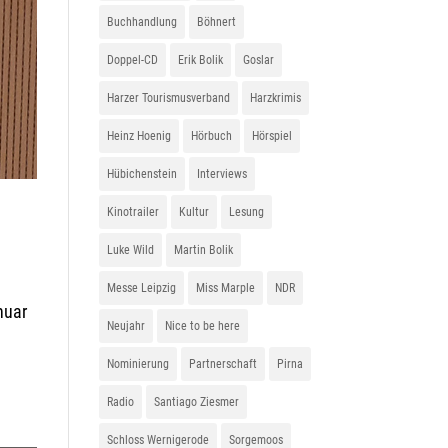
Buchhandlung
Böhnert
Doppel-CD
Erik Bolik
Goslar
Harzer Tourismusverband
Harzkrimis
Heinz Hoenig
Hörbuch
Hörspiel
Hübichenstein
Interviews
Kinotrailer
Kultur
Lesung
Luke Wild
Martin Bolik
Messe Leipzig
Miss Marple
NDR
nuar
Neujahr
Nice to be here
Nominierung
Partnerschaft
Pirna
Radio
Santiago Ziesmer
Schloss Wernigerode
Sorgemoos