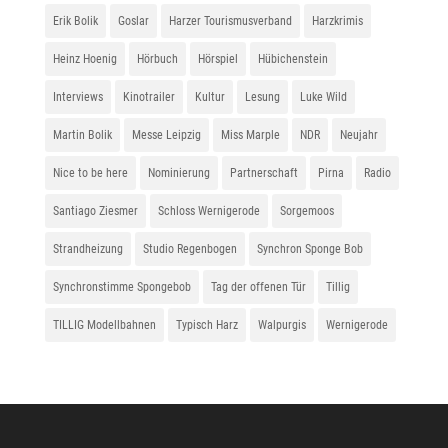
Erik Bolik
Goslar
Harzer Tourismusverband
Harzkrimis
Heinz Hoenig
Hörbuch
Hörspiel
Hübichenstein
Interviews
Kinotrailer
Kultur
Lesung
Luke Wild
Martin Bolik
Messe Leipzig
Miss Marple
NDR
Neujahr
Nice to be here
Nominierung
Partnerschaft
Pirna
Radio
Santiago Ziesmer
Schloss Wernigerode
Sorgemoos
Strandheizung
Studio Regenbogen
Synchron Sponge Bob
Synchronstimme Spongebob
Tag der offenen Tür
Tillig
TILLIG Modellbahnen
Typisch Harz
Walpurgis
Wernigerode