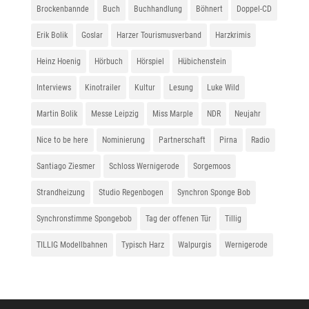
Brockenbannde
Buch
Buchhandlung
Böhnert
Doppel-CD
Erik Bolik
Goslar
Harzer Tourismusverband
Harzkrimis
Heinz Hoenig
Hörbuch
Hörspiel
Hübichenstein
Interviews
Kinotrailer
Kultur
Lesung
Luke Wild
Martin Bolik
Messe Leipzig
Miss Marple
NDR
Neujahr
Nice to be here
Nominierung
Partnerschaft
Pirna
Radio
Santiago Ziesmer
Schloss Wernigerode
Sorgemoos
Strandheizung
Studio Regenbogen
Synchron Sponge Bob
Synchronstimme Spongebob
Tag der offenen Tür
Tillig
TILLIG Modellbahnen
Typisch Harz
Walpurgis
Wernigerode