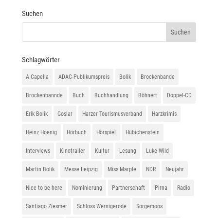
Suchen
Schlagwörter
A Capella
ADAC-Publikumspreis
Bolik
Brockenbande
Brockenbannde
Buch
Buchhandlung
Böhnert
Doppel-CD
Erik Bolik
Goslar
Harzer Tourismusverband
Harzkrimis
Heinz Hoenig
Hörbuch
Hörspiel
Hübichenstein
Interviews
Kinotrailer
Kultur
Lesung
Luke Wild
Martin Bolik
Messe Leipzig
Miss Marple
NDR
Neujahr
Nice to be here
Nominierung
Partnerschaft
Pirna
Radio
Santiago Ziesmer
Schloss Wernigerode
Sorgemoos