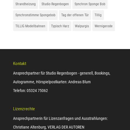
Strandheizung
Studio Regenbogen
Synchron Sponge Bob
Synchronstimme Spongebob
Tag der offenen Tür
Tillig
TILLIG Modellbahnen
Typisch Harz
Walpurgis
Wernigerode
Kontakt
Ansprechpartner für Studio Regenbogen - generell, Bookings,
Autogramme, Hörspielpostkarten: Andreas Blum
Telefon: 05324 75062
Lizenzrechte
Ansprechpartnerin für Lizenzanfragen und Ausstrahlungen:
Christiane Altenburg, VERLAG DER AUTOREN