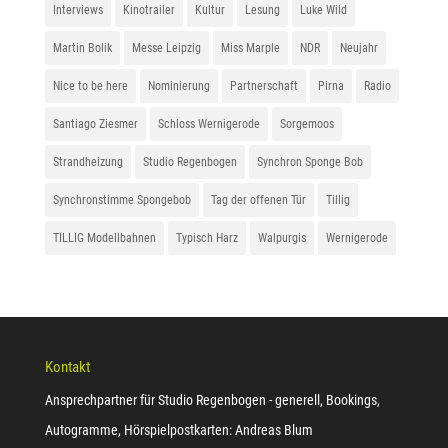
Interviews
Kinotrailer
Kultur
Lesung
Luke Wild
Martin Bolik
Messe Leipzig
Miss Marple
NDR
Neujahr
Nice to be here
Nominierung
Partnerschaft
Pirna
Radio
Santiago Ziesmer
Schloss Wernigerode
Sorgemoos
Strandheizung
Studio Regenbogen
Synchron Sponge Bob
Synchronstimme Spongebob
Tag der offenen Tür
Tillig
TILLIG Modellbahnen
Typisch Harz
Walpurgis
Wernigerode
Kontakt
Ansprechpartner für Studio Regenbogen - generell, Bookings,
Autogramme, Hörspielpostkarten: Andreas Blum