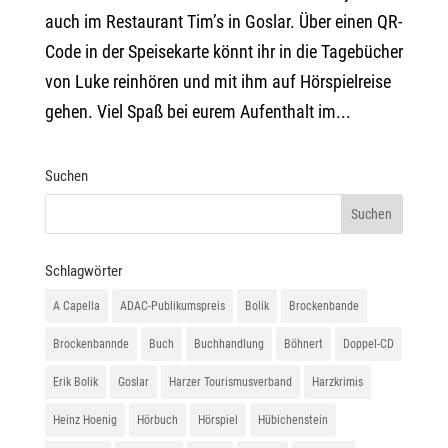
auch im Restaurant Tim’s in Goslar. Über einen QR-
Code in der Speisekarte könnt ihr in die Tagebücher
von Luke reinhören und mit ihm auf Hörspielreise
gehen. Viel Spaß bei eurem Aufenthalt im...
Suchen
Schlagwörter
A Capella
ADAC-Publikumspreis
Bolik
Brockenbande
Brockenbannde
Buch
Buchhandlung
Böhnert
Doppel-CD
Erik Bolik
Goslar
Harzer Tourismusverband
Harzkrimis
Heinz Hoenig
Hörbuch
Hörspiel
Hübichenstein