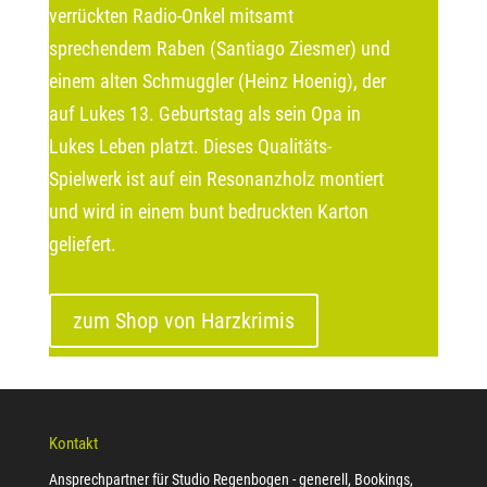
verrückten Radio-Onkel mitsamt
sprechendem Raben (Santiago Ziesmer) und
einem alten Schmuggler (Heinz Hoenig), der
auf Lukes 13. Geburtstag als sein Opa in
Lukes Leben platzt. Dieses Qualitäts-
Spielwerk ist auf ein Resonanzholz montiert
und wird in einem bunt bedruckten Karton
geliefert.
zum Shop von Harzkrimis
Kontakt
Ansprechpartner für Studio Regenbogen - generell, Bookings,