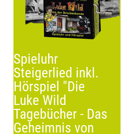
Spieluhr
Steigerlied inkl.
Hörspiel "Die
Luke Wild
Tagebücher - Das
Geheimnis von